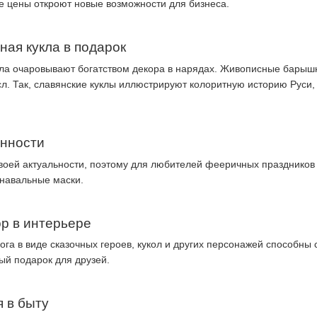
ые цены откроют новые возможности для бизнеса.
ная кукла в подарок
ла очаровывают богатством декора в нарядах. Живописные барышни
. Так, славянские куклы иллюстрируют колоритную историю Руси,
енности
оей актуальности, поэтому для любителей фееричных праздников
навальные маски.
р в интерьере
ога в виде сказочных героев, кукол и других персонажей способны 
ный подарок для друзей.
 в быту