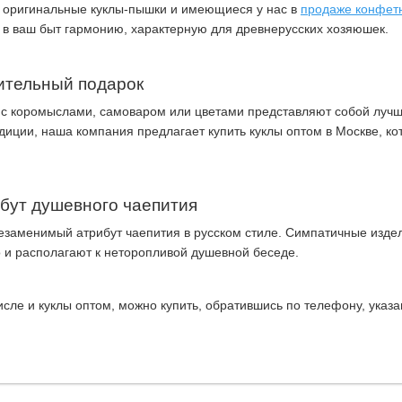
 оригинальные куклы-пышки и имеющиеся у нас в
продаже конфет
 в ваш быт гармонию, характерную для древнерусских хозяюшек.
ительный подарок
с коромыслами, самоваром или цветами представляют собой лучш
иции, наша компания предлагает купить куклы оптом в Москве, к
ибут душевного чаепития
езаменимый атрибут чаепития в русском стиле. Симпатичные издел
о и располагают к неторопливой душевной беседе.
числе и куклы оптом, можно купить, обратившись по телефону, указ